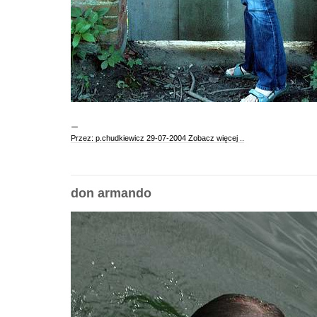
Przez: p.chudkiewicz 29-07-2004
Zobacz więcej ..
don armando