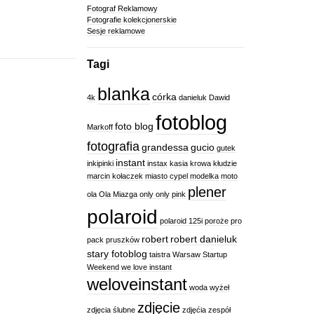
Fotograf Reklamowy
Fotografie kolekcjonerskie
Sesje reklamowe
Tagi
blanka
córka
4k
danieluk
Dawid
fotoblog
foto blog
Markoff
fotografia
grandessa
gucio
gutek
instant
inkipinki
instax
kasia
krowa
kłudzie
marcin kołaczek
miasto cypel
modelka
moto
plener
ola
Ola Miazga
only only
pink
polaroid
polaroid 125i
poroże
pro
robert
robert danieluk
pack
pruszków
stary fotoblog
taistra
Warsaw Startup
Weekend
we love instant
weloveinstant
woda
wyżeł
zdjęcie
zdjęcia ślubne
zdjęćia
zespół