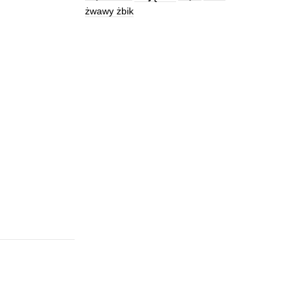
żwawy żbik