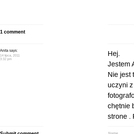
1 comment
Anita says:
Hej.
14 lipca, 2011
3:32 pm
Jestem A
Nie jest
uczyni z
fotograf
chętnie 
strone 
Submit comment