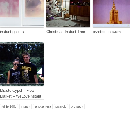
instant ghosts
Christmas Instant Tree
przeterminowany
Miasto Cypel – Flea
Market – WeLoveInstant
fuji fp 100c
instant
landcamera
polaroid
pro pack